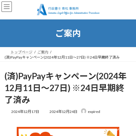
コ
ナ
ン
ビ
テ
ゲ
ン
ー
ツ
シ
ご案内
へ
ョ
ス
ン
キ
に
ッ
移
トップページ
ご案内
プ
動
(済)PayPayキャンペーン(2024年12月11日〜27日) ※24日早期終了済み
(済)PayPayキャンペーン(2024年
12月11日〜27日) ※24日早期終
了済み
最
2024年12月17日
2024年12月24日
expired
終
更
新
日