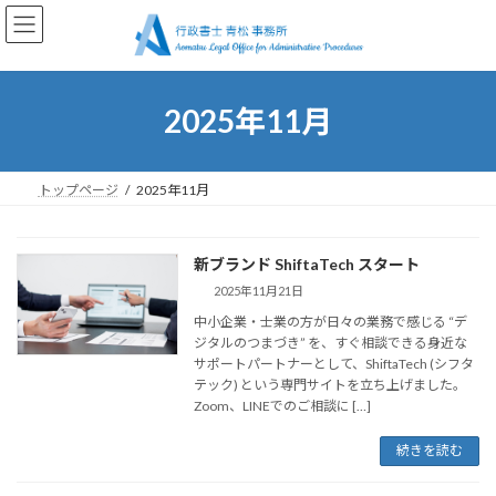
コ
ナ
ン
ビ
テ
ゲ
ン
ー
ツ
シ
2025年11月
へ
ョ
ス
ン
キ
に
ッ
移
トップページ
2025年11月
プ
動
新ブランド ShiftaTech スタート
2025年11月21日
中小企業・士業の方が日々の業務で感じる “デ
ジタルのつまづき” を、すぐ相談できる身近な
サポートパートナーとして、ShiftaTech (シフタ
テック) という専門サイトを立ち上げました。
Zoom、LINEでのご相談に […]
続きを読む