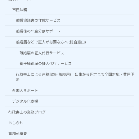
市民法務
離婚協議書の作成サービス
離婚後の年金分割サポート
離婚届などで証人が必要な方へ (総合窓口)
離婚届の証人代行サービス
養子縁組届の証人代行サービス
行政書士による戸籍収集 (相続用)｜出生から死亡まで全国対応・費用明
示
外国人サポート
デジタル化支援
行政書士の業務ブログ
おしらせ
事務所概要