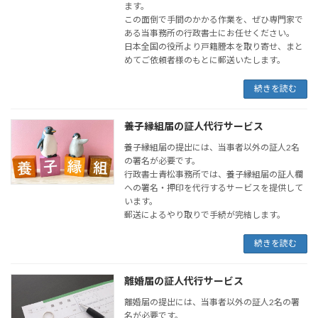
ます。
この面倒で手間のかかる作業を、ぜひ専門家で
ある当事務所の行政書士にお任せください。
日本全国の役所より戸籍謄本を取り寄せ、まと
めてご依頼者様のもとに郵送いたします。
続きを読む
養子縁組届の証人代行サービス
養子縁組届の提出には、当事者以外の証人2名
の署名が必要です。
行政書士青松事務所では、養子縁組届の証人欄
への署名・押印を代行するサービスを提供して
います。
郵送によるやり取りで手続が完結します。
続きを読む
離婚届の証人代行サービス
離婚届の提出には、当事者以外の証人2名の署
名が必要です。