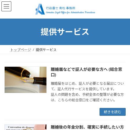
コ
ナ
ン
ビ
テ
ゲ
ン
ー
ツ
シ
提供サービス
へ
ョ
ス
ン
キ
に
ッ
移
トップページ
提供サービス
プ
動
離婚届などで証人が必要な方へ (総合窓
口)
離婚届をはじめ、証人が必要となる届出につい
て、証人代行サービスを提供しています。
証人の問題を含め、手続全体の整理が必要な方
は、こちらの総合窓口をご確認ください。
続きを読む
離婚後の年金分割、確実に手続したい方