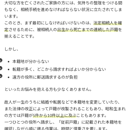
大切な方を亡くされたご家族の方には、気持ちの整理をつける間
もなく、相続手続を進めなければならない状況に立たされてしま
います。
このとき、まず最初にしなければいけないのは、
法定相続人を確
定
させるために、被相続人の
出生から死亡までの連続した戸籍
を
揃えることです。
しかし、
本籍地が分からない
転籍が多く、どこから請求すればよいか分からない
遠方の役所に郵送請求するのが負担
といったお悩みを抱える方も少なくありません。
故人が一生のうちに結婚や転居などで本籍地を変更していたり、
また法律の改正によって戸籍が改製されることもあり、昭和生まれ
の方では戸籍が
5件から10件以上に及ぶ
こともあります。
一つひとつの役所へ請求し、「従前戸籍」に記載された本籍地を
確認しながら順に遡る作業は、時間と慎重さを要します。