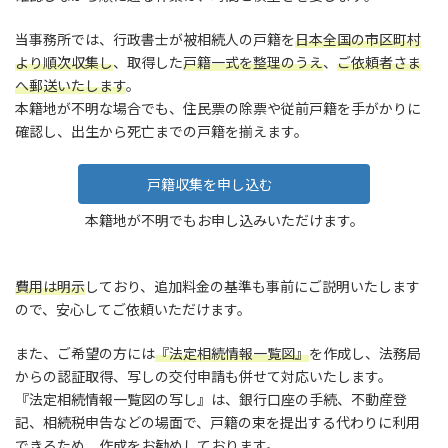
当事務所では、行政書士が被相続人の戸籍を
日本全国の市区町村
より順次収集し
、取得した
戸籍一式を整理のうえ
、
ご依頼者さま
へ郵送いたします
。
本籍地が不明な場合でも、住民票の除票や従前戸籍を手がかりに
確認し、出生から死亡までの戸籍を揃えます。
戸籍収集を申し込む
本籍地が不明でもお申し込みいただけます。
費用は明示
しており、追加料金の基準も事前にご説明いたします
ので、安心してご依頼いただけます。
また、ご希望の方には
『法定相続情報一覧図』
を作成し、法務局
からの認証取得、写しの交付申請も併せて対応いたします。
『法定相続情報一覧図の写し』は、銀行口座の手続、不動産登
記、相続税申告などの場面で、戸籍の束を提出する代わりに利用
できるため、作成をお勧めしております。