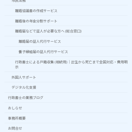
市民法務
離婚協議書の作成サービス
離婚後の年金分割サポート
離婚届などで証人が必要な方へ (総合窓口)
離婚届の証人代行サービス
養子縁組届の証人代行サービス
行政書士による戸籍収集 (相続用)｜出生から死亡まで全国対応・費用明
示
外国人サポート
デジタル化支援
行政書士の業務ブログ
おしらせ
事務所概要
お問合せ