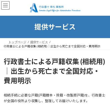
コ
ナ
ン
ビ
テ
ゲ
ン
ー
ツ
シ
提供サービス
へ
ョ
ス
ン
キ
に
ッ
移
トップページ
提供サービス
プ
動
行政書士による戸籍収集 (相続用)｜出生から死亡まで全国対応・費用明示
行政書士による戸籍収集 (相続用)
｜出生から死亡まで全国対応・
費用明示
相続手続に必要な戸籍(戸籍謄本・除籍・改製原戸籍)を、行政書士
が全国の役所より収集し、整理してお届けいたします。