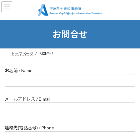
コ
ナ
ン
ビ
テ
ゲ
ン
ー
ツ
シ
お問合せ
へ
ョ
ス
ン
キ
に
ッ
移
トップページ
お問合せ
プ
動
お名前 / Name
メールアドレス / E-mail
連絡先(電話番号) / Phone