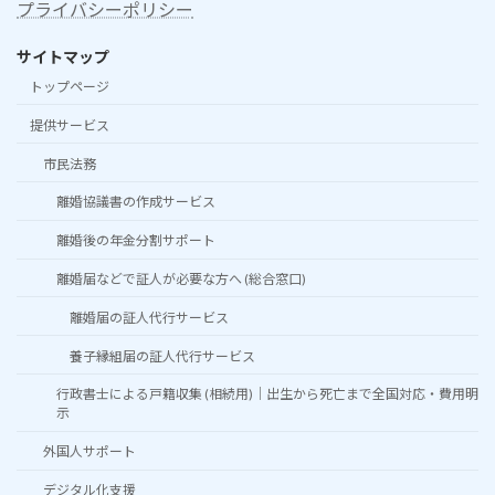
プライバシーポリシー
サイトマップ
トップページ
提供サービス
市民法務
離婚協議書の作成サービス
離婚後の年金分割サポート
離婚届などで証人が必要な方へ (総合窓口)
離婚届の証人代行サービス
養子縁組届の証人代行サービス
行政書士による戸籍収集 (相続用)｜出生から死亡まで全国対応・費用明
示
外国人サポート
デジタル化支援