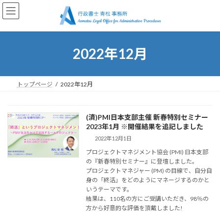
コ
ナ
ン
ビ
テ
ゲ
ン
ー
ツ
シ
2022年12月
へ
ョ
ス
ン
キ
に
ッ
移
トップページ
2022年12月
プ
動
(済)PMI日本支部主催 新春特別セミナー
2023年1月 ※開催結果を追記しました
2022年12月1日
プロジェクトマネジメント協会 (PMI) 日本支部
の『新春特別セミナー』に登壇しました。
プロジェクトマネジャー (PM) の目線で、自分自
身の「終活」をどのようにマネージするのかと
いうテーマです。
結果は、110名の方にご受講いただき、98％の
方から好意的な評価を頂戴しました!