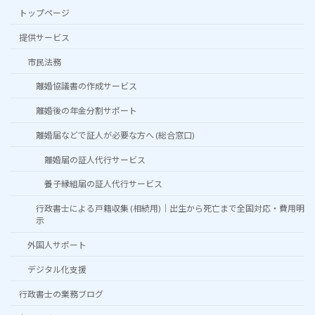
トップページ
提供サービス
市民法務
離婚協議書の作成サービス
離婚後の年金分割サポート
離婚届などで証人が必要な方へ (総合窓口)
離婚届の証人代行サービス
養子縁組届の証人代行サービス
行政書士による戸籍収集 (相続用)｜出生から死亡まで全国対応・費用明
示
外国人サポート
デジタル化支援
行政書士の業務ブログ