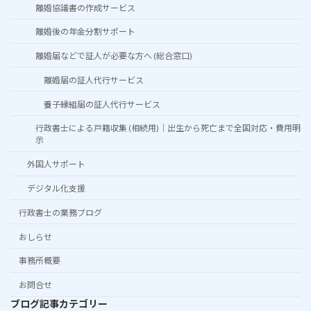
離婚協議書の作成サービス
離婚後の年金分割サポート
離婚届などで証人が必要な方へ (総合窓口)
離婚届の証人代行サービス
養子縁組届の証人代行サービス
行政書士による戸籍収集 (相続用)｜出生から死亡まで全国対応・費用明
示
外国人サポート
デジタル化支援
行政書士の業務ブログ
おしらせ
事務所概要
お問合せ
ブログ記事カテゴリー