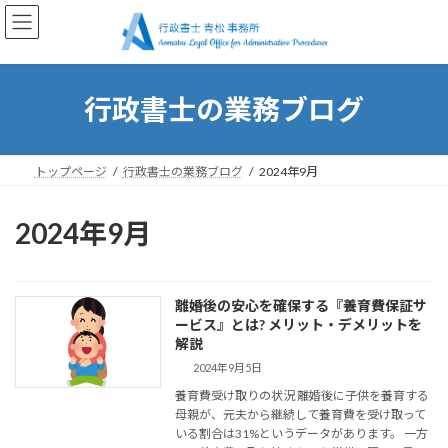
コ
ナ
ン
ビ
テ
ゲ
ン
ー
ツ
シ
行政書士の業務ブログ
へ
ョ
ス
ン
キ
に
ッ
移
トップページ
行政書士の業務ブログ
2024年9月
プ
動
2024年9月
離婚後の安心を確保する『養育費保証サ
ービス』とは? メリット・デメリットを
解説
2024年9月5日
養育費受け取りの状況 離婚後に子供を養育する
母親が、元夫から継続して養育費を受け取って
いる割合は31%というデータがあります。 一方