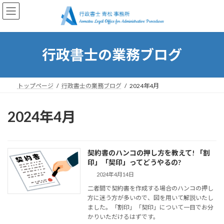
コ
ナ
ン
ビ
テ
ゲ
ン
ー
ツ
シ
行政書士の業務ブログ
へ
ョ
ス
ン
キ
に
ッ
移
トップページ
行政書士の業務ブログ
2024年4月
プ
動
2024年4月
契約書のハンコの押し方を教えて! 「割
印」「契印」ってどうやるの?
2024年4月14日
二者間で契約書を作成する場合のハンコの押し
方に迷う方が多いので、図を用いて解説いたし
ました。「割印」「契印」について一目でお分
かりいただけるはずです。