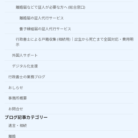
離婚届などで証人が必要な方へ (総合窓口)
離婚届の証人代行サービス
養子縁組届の証人代行サービス
行政書士による戸籍収集 (相続用)｜出生から死亡まで全国対応・費用明
示
外国人サポート
デジタル化支援
行政書士の業務ブログ
おしらせ
事務所概要
お問合せ
ブログ記事カテゴリー
遺言・相続
離婚